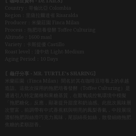
〘咖啡豆資料 - DETAILS〙
Country：哥倫比亞 Colombia
Region：里薩拉爾達省 Risaralda
Producer：米蘭莊園 Finca Milan
Process：拖肥培養發酵 Toffee Culturing
Altitude：1600 masl
Variety：卡斯提優 Castillo
Roast level：淺中焙 Light-Medium
Aging Period：10 Days
〘龜仔分享 - MR. TURTLE's SHARING〙
米蘭莊園（Finca Milan）聞名於其在咖啡豆培養上的卓越
造詣。這批次採用的拖肥培養發酵（Toffee Culturing）是
通過引入特定菌種和果糖基質，在厭氧或控氧環境中模擬
「拖肥糖化」反應，顯著提升甜度和奶油感。此批次風味層
次豐富，前調帶有中式香蕉糕與明亮的鳳梨香氣，中段展現
濃郁拖肥與絲滑巧克力風味，尾韻綿長如絲，散發細緻拖肥
焦糖的柔順甜香。