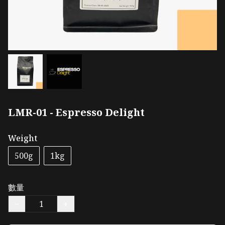
LMR-01 - Espresso Delight
Weight
500g
1kg
數量
−
+