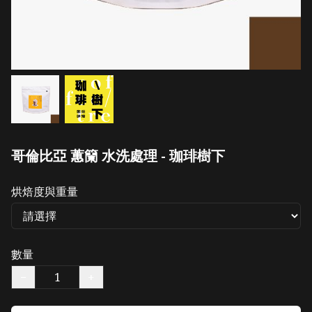
哥倫比亞 蕙籣 水洗處理 - 珈琲樹下
烘焙度與重量
數量
−
+