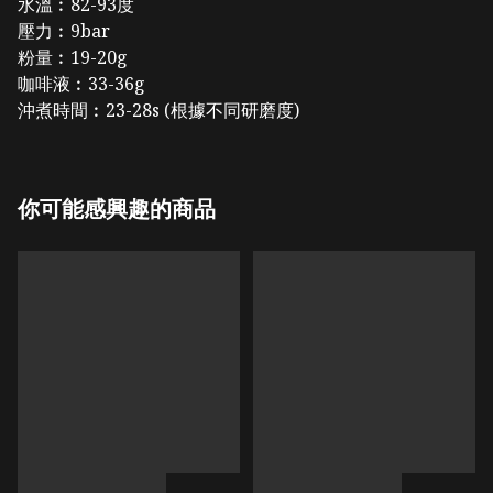
水溫︰82-93度
壓力︰9bar
粉量︰19-20g
咖啡液︰33-36g
沖煮時間︰23-28s (根據不同研磨度)
你可能感興趣的商品