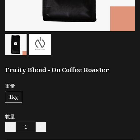
Fruity Blend - On Coffee Roaster
重量
1kg
數量
−
+